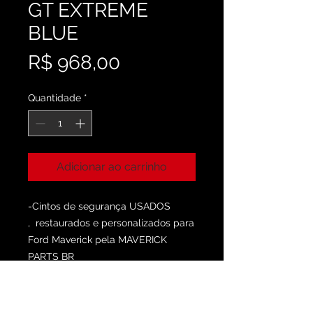
GT EXTREME
BLUE
Preço
R$ 968,00
Quantidade
*
Adicionar ao carrinho
-Cintos de segurança USADOS
, restaurados e personalizados para
Ford Maverick pela MAVERICK
PARTS BR
-As fitas são feitas na dimensão do
cinto original, dianteiras longas e
traseiras curtas