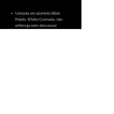
Usinada em alumínio Billet
Polido. (Efeito Cromado, não
enferruja nem descasca)
Feita por encomenda (7 a 10 dias
para produção)
FRETE GRÁTIS
Maverick Parts Br CNPJ:
31507224
/0001-18, Nair Neli
Santos Lopes, 12 - São José
dos Campos - SP
Os Produtos do site são feitos